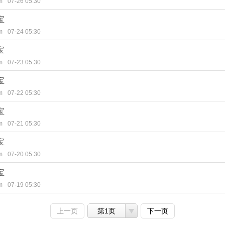
m
07-26 05:30
宝
m
07-24 05:30
宝
m
07-23 05:30
宝
m
07-22 05:30
宝
m
07-21 05:30
宝
m
07-20 05:30
宝
m
07-19 05:30
上一页
第1页
下一页