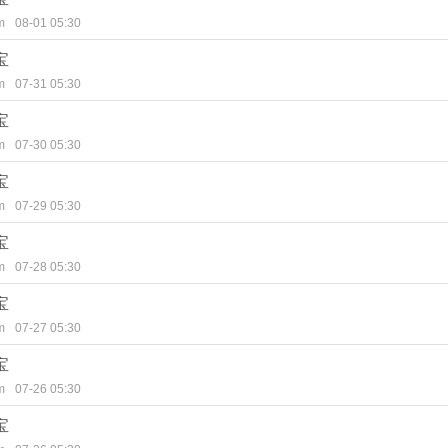
m
08-01 05:30
宝
m
07-31 05:30
宝
m
07-30 05:30
宝
m
07-29 05:30
宝
m
07-28 05:30
宝
m
07-27 05:30
宝
m
07-26 05:30
宝