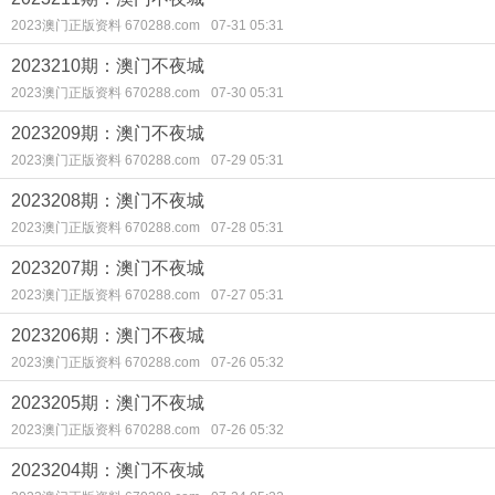
2023澳门正版资料 670288.com
07-31 05:31
2023210期：澳门不夜城
2023澳门正版资料 670288.com
07-30 05:31
2023209期：澳门不夜城
2023澳门正版资料 670288.com
07-29 05:31
2023208期：澳门不夜城
2023澳门正版资料 670288.com
07-28 05:31
2023207期：澳门不夜城
2023澳门正版资料 670288.com
07-27 05:31
2023206期：澳门不夜城
2023澳门正版资料 670288.com
07-26 05:32
2023205期：澳门不夜城
2023澳门正版资料 670288.com
07-26 05:32
2023204期：澳门不夜城