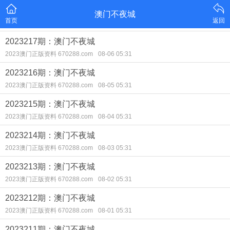
澳门不夜城
首页
返回
2023217期：澳门不夜城
2023澳门正版资料 670288.com
08-06 05:31
2023216期：澳门不夜城
2023澳门正版资料 670288.com
08-05 05:31
2023215期：澳门不夜城
2023澳门正版资料 670288.com
08-04 05:31
2023214期：澳门不夜城
2023澳门正版资料 670288.com
08-03 05:31
2023213期：澳门不夜城
2023澳门正版资料 670288.com
08-02 05:31
2023212期：澳门不夜城
2023澳门正版资料 670288.com
08-01 05:31
2023211期：澳门不夜城