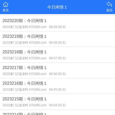
今日闲情１
首页
返回
2023220期：今日闲情１
2023澳门正版资料 670288.com
08-09 05:31
2023219期：今日闲情１
2023澳门正版资料 670288.com
08-08 05:31
2023218期：今日闲情１
2023澳门正版资料 670288.com
08-07 05:31
2023217期：今日闲情１
2023澳门正版资料 670288.com
08-06 05:31
2023216期：今日闲情１
2023澳门正版资料 670288.com
08-05 05:31
2023215期：今日闲情１
2023澳门正版资料 670288.com
08-04 05:31
2023214期：今日闲情１